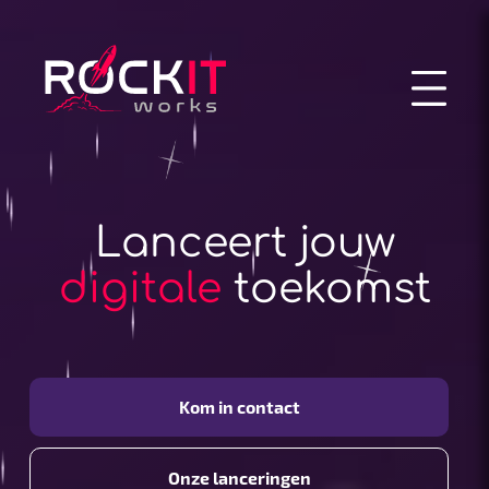
Lanceert jouw
digitale
toekomst
Kom in contact
Onze lanceringen