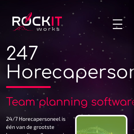
247
Horecaperso
Team planning softwar
24/7 Horecapersoneel is
één van de grootste